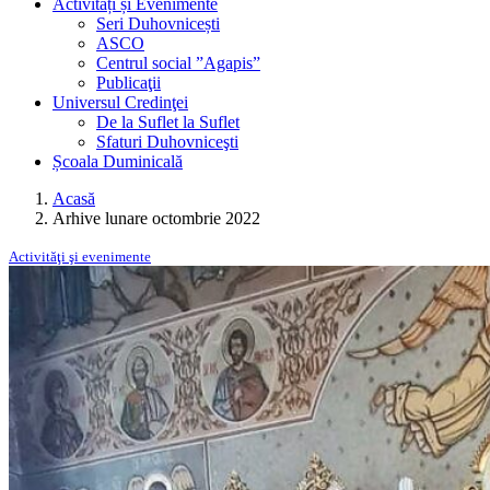
Activități și Evenimente
Seri Duhovnicești
ASCO
Centrul social ”Agapis”
Publicaţii
Universul Credinţei
De la Suflet la Suflet
Sfaturi Duhovniceşti
Școala Duminicală
Acasă
Arhive lunare octombrie 2022
Activităţi şi evenimente