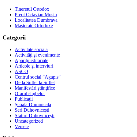
Tineretul Ortodox
Preot Octavian Moșin
Localitatea Dumbrava
Masterate Ortodoxe
Categorii
Activitate socială
Activităţi şi evenimente
Apariţii editoriale
Articole şi interviuri
ASCO
Centrul social ”Agapis”
De la Suflet la Suflet
Manifestări ştiinţifice
Orarul slujbelor
Publicaţii
Școala Duminicală
Seri Duhovnicești
Sfaturi Duhovniceşti
Uncategorized
Versete