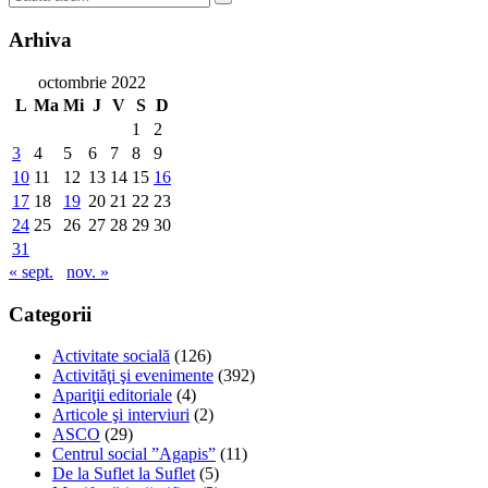
Arhiva
octombrie 2022
L
Ma
Mi
J
V
S
D
1
2
3
4
5
6
7
8
9
10
11
12
13
14
15
16
17
18
19
20
21
22
23
24
25
26
27
28
29
30
31
« sept.
nov. »
Categorii
Activitate socială
(126)
Activităţi şi evenimente
(392)
Apariţii editoriale
(4)
Articole şi interviuri
(2)
ASCO
(29)
Centrul social ”Agapis”
(11)
De la Suflet la Suflet
(5)