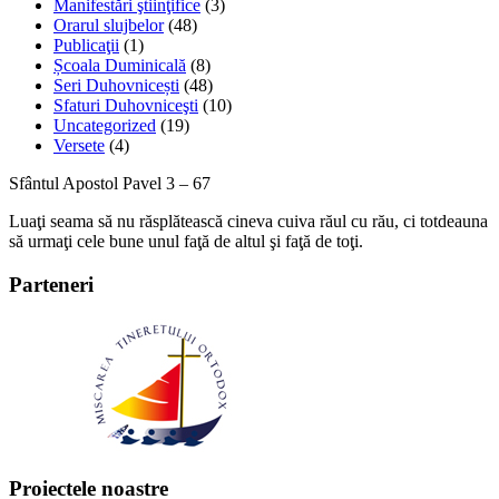
Manifestări ştiinţifice
(3)
Orarul slujbelor
(48)
Publicaţii
(1)
Școala Duminicală
(8)
Seri Duhovnicești
(48)
Sfaturi Duhovniceşti
(10)
Uncategorized
(19)
Versete
(4)
Sfântul Apostol Pavel 3 – 67
Luaţi seama să nu răsplătească cineva cuiva răul cu rău, ci totdeauna
să urmaţi cele bune unul faţă de altul şi faţă de toţi.
Parteneri
Proiectele noastre