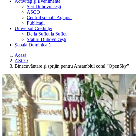
Activități și Evenimente
Seri Duhovnicești
ASCO
Centrul social ”Agapis”
Publicaţii
Universul Credinţei
De la Suflet la Suflet
Sfaturi Duhovniceşti
Școala Duminicală
Acasă
ASCO
Binecuvântare și sprijin pentru Ansamblul coral ”OpenSky”