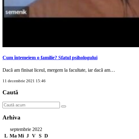
Cum întemeiem o familie? Sfatul psihologului
Dacă am finisat liceul, mergem la facultate, iar dacă am…
11 decembrie 2021 15:46
Caută
Arhiva
septembrie 2022
L
Ma
Mi
J
V
S
D