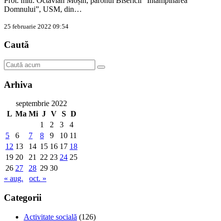
Prot. mitr. Octavian Moșin, parohul Bisericii ”Întâmpinarea
Domnului”, USM, din…
25 februarie 2022 09:54
Caută
Arhiva
septembrie 2022
L
Ma
Mi
J
V
S
D
1
2
3
4
5
6
7
8
9
10
11
12
13
14
15
16
17
18
19
20
21
22
23
24
25
26
27
28
29
30
« aug.
oct. »
Categorii
Activitate socială
(126)