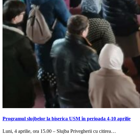
Programul slujbelor la biserica USM în perioada 4-10 aprilie
Luni, 4 aprilie, ora 15.00 – Slujba Privegherii cu citirea…