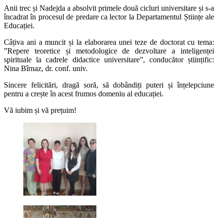
Anii trec și Nadejda a absolvit primele două cicluri universitare și s-a
încadrat în procesul de predare ca lector la Departamentul Științe ale
Educației.
Câțiva ani a muncit și la elaborarea unei teze de doctorat cu tema:
”Repere teoretice și metodologice de dezvoltare a inteligenței
spirituale la cadrele didactice universitare”, conducător științific:
Nina Bîrnaz, dr. conf. univ.
Sincere felicitări, dragă soră, să dobândiți puteri și înțelepciune
pentru a crește în acest frumos domeniu al educației.
Vă iubim și vă prețuim!