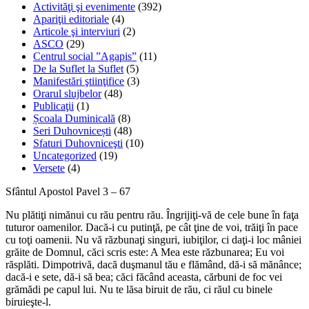
Activităţi şi evenimente
(392)
Apariţii editoriale
(4)
Articole şi interviuri
(2)
ASCO
(29)
Centrul social ”Agapis”
(11)
De la Suflet la Suflet
(5)
Manifestări ştiinţifice
(3)
Orarul slujbelor
(48)
Publicaţii
(1)
Școala Duminicală
(8)
Seri Duhovnicești
(48)
Sfaturi Duhovniceşti
(10)
Uncategorized
(19)
Versete
(4)
Sfântul Apostol Pavel 3 – 67
Nu plătiţi nimănui cu rău pentru rău. Îngrijiţi-vă de cele bune în faţa
tuturor oamenilor. Dacă-i cu putinţă, pe cât ţine de voi, trăiţi în pace
cu toţi oamenii. Nu vă răzbunaţi singuri, iubiţilor, ci daţi-i loc mâniei
grăite de Domnul, căci scris este: A Mea este răzbunarea; Eu voi
răsplăti. Dimpotrivă, dacă duşmanul tău e flămând, dă-i să mănânce;
dacă-i e sete, dă-i să bea; căci făcând aceasta, cărbuni de foc vei
grămădi pe capul lui. Nu te lăsa biruit de rău, ci răul cu binele
biruieşte-l.