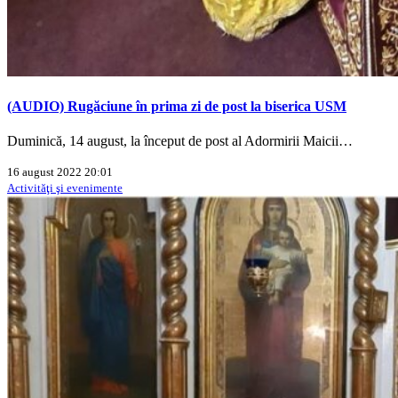
(AUDIO) Rugăciune în prima zi de post la biserica USM
Duminică, 14 august, la început de post al Adormirii Maicii…
16 august 2022 20:01
Activităţi şi evenimente