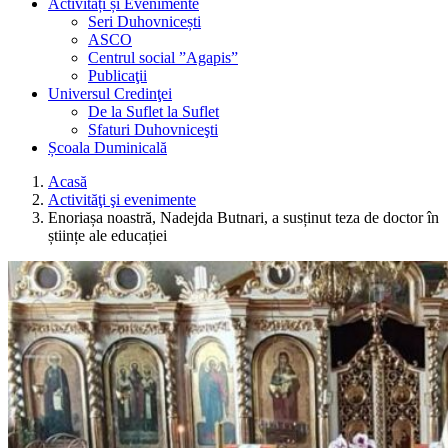
Activități și Evenimente
Seri Duhovnicești
ASCO
Centrul social ”Agapis”
Publicaţii
Universul Credinţei
De la Suflet la Suflet
Sfaturi Duhovniceşti
Școala Duminicală
Acasă
Activităţi şi evenimente
Enoriașa noastră, Nadejda Butnari, a susținut teza de doctor în
științe ale educației