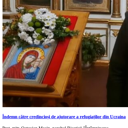
Îndemn către credincioși de ajutorare a refugiaților din Ucraina