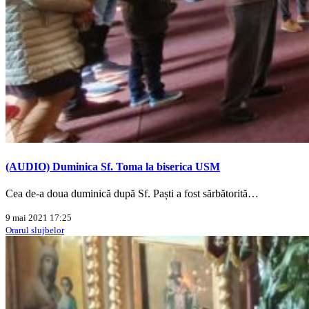
(AUDIO) Duminica Sf. Toma la biserica USM
Cea de-a doua duminică după Sf. Paști a fost sărbătorită…
9 mai 2021 17:25
Orarul slujbelor