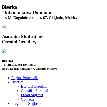
Biserica
"Întâmpinarea Domnului"
str. M. Kogălniceanu, nr. 67, Chișinău, Moldova
Asociația Studenților
Creștini Ortodocși
Biserica
"Întâmpinarea Domnului"
str. M. Kogălniceanu, nr. 67, Chișinău, Moldova
Pagina Principală
Biserica
Istoricul Bisericii
Consiliul Parohial
Preoți Slujitori
Contacte
Programul Slujbelor