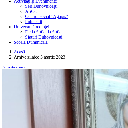
Activități și Evenimente
Seri Duhovnicești
ASCO
Centrul social ”Agapis”
Publicaţii
Universul Credinţei
De la Suflet la Suflet
Sfaturi Duhovniceşti
Școala Duminicală
Acasă
Arhive zilnice 3 martie 2023
Activitate socială