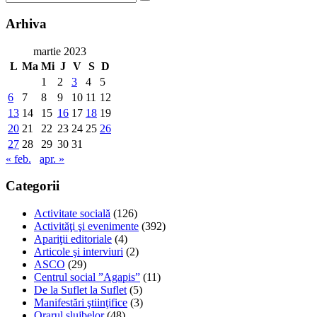
Arhiva
martie 2023
L
Ma
Mi
J
V
S
D
1
2
3
4
5
6
7
8
9
10
11
12
13
14
15
16
17
18
19
20
21
22
23
24
25
26
27
28
29
30
31
« feb.
apr. »
Categorii
Activitate socială
(126)
Activităţi şi evenimente
(392)
Apariţii editoriale
(4)
Articole şi interviuri
(2)
ASCO
(29)
Centrul social ”Agapis”
(11)
De la Suflet la Suflet
(5)
Manifestări ştiinţifice
(3)
Orarul slujbelor
(48)