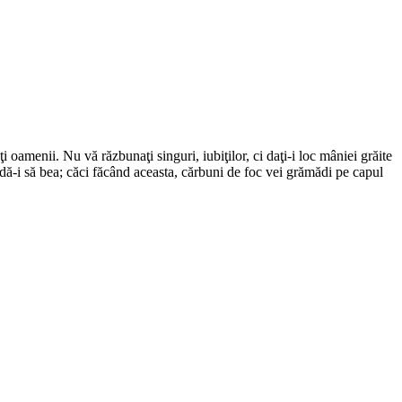
ţi oamenii. Nu vă răzbunaţi singuri, iubiţilor, ci daţi-i loc mâniei grăite
dă-i să bea; căci făcând aceasta, cărbuni de foc vei grămădi pe capul