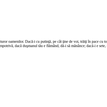
turor oamenilor. Dacă-i cu putinţă, pe cât ţine de voi, trăiţi în pace cu to
mpotrivă, dacă duşmanul tău e flămând, dă-i să mănânce; dacă-i e sete, 