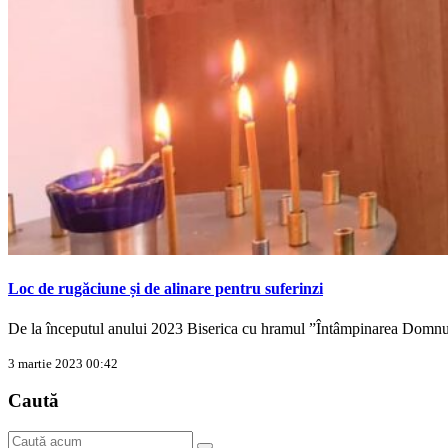
Loc de rugăciune și de alinare pentru suferinzi
De la începutul anului 2023 Biserica cu hramul ”Întâmpinarea Domn
3 martie 2023 00:42
Caută