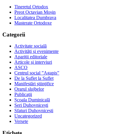
Tineretul Ortodox
Preot Octavian Moșin
Localitatea Dumbrava
Masterate Ortodoxe
Categorii
Activitate socială
Activităţi şi evenimente
Apariţii editoriale
Articole şi interviuri
ASCO
Centrul social ”Agapis”
De la Suflet la Suflet
Manifestări ştiinţifice
Orarul slujbelor
Publicaţii
Școala Duminicală
Seri Duhovnicești
Sfaturi Duhovniceşti
Uncategorized
Versete
Etichete