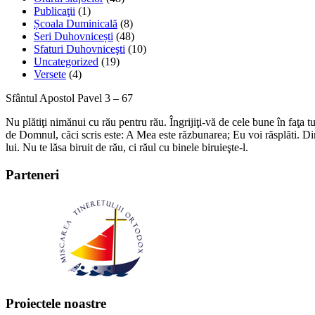
Publicaţii
(1)
Școala Duminicală
(8)
Seri Duhovnicești
(48)
Sfaturi Duhovniceşti
(10)
Uncategorized
(19)
Versete
(4)
Sfântul Apostol Pavel 3 – 67
Nu plătiţi nimănui cu rău pentru rău. Îngrijiţi-vă de cele bune în faţa tu
de Domnul, căci scris este: A Mea este răzbunarea; Eu voi răsplăti. Di
lui. Nu te lăsa biruit de rău, ci răul cu binele biruieşte-l.
Parteneri
Proiectele noastre