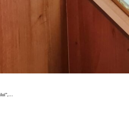
ului”,…