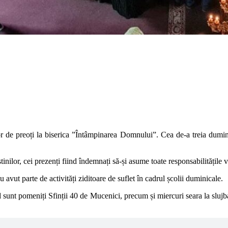
bor de preoți la biserica ”Întâmpinarea Domnului”. Cea de-a treia dumini
tinilor, cei prezenți fiind îndemnați să-și asume toate responsabilitățile vi
 avut parte de activități ziditoare de suflet în cadrul școlii duminicale.
nd sunt pomeniți Sfinții 40 de Mucenici, precum și miercuri seara la slu