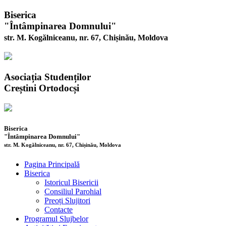
Biserica
"Întâmpinarea Domnului"
str. M. Kogălniceanu, nr. 67, Chișinău, Moldova
Asociația Studenților
Creștini Ortodocși
Biserica
"Întâmpinarea Domnului"
str. M. Kogălniceanu, nr. 67, Chișinău, Moldova
Pagina Principală
Biserica
Istoricul Bisericii
Consiliul Parohial
Preoți Slujitori
Contacte
Programul Slujbelor