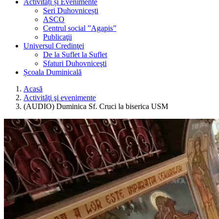
Activități și Evenimente
Seri Duhovnicești
ASCO
Centrul social ”Agapis”
Publicaţii
Universul Credinţei
De la Suflet la Suflet
Sfaturi Duhovniceşti
Școala Duminicală
Acasă
Activităţi şi evenimente
(AUDIO) Duminica Sf. Cruci la biserica USM