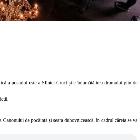
că a postului este a Sfintei Cruci și e înjumătățirea drumului plin de
eții.
jba Canonului de pocăință și seara duhovnicească, în cadrul căreia se va