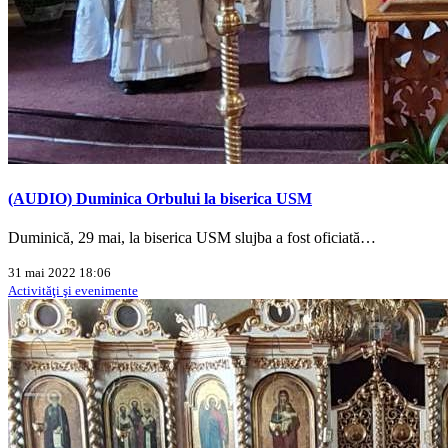
(AUDIO) Duminica Orbului la biserica USM
Duminică, 29 mai, la biserica USM slujba a fost oficiată…
31 mai 2022 18:06
Activităţi şi evenimente