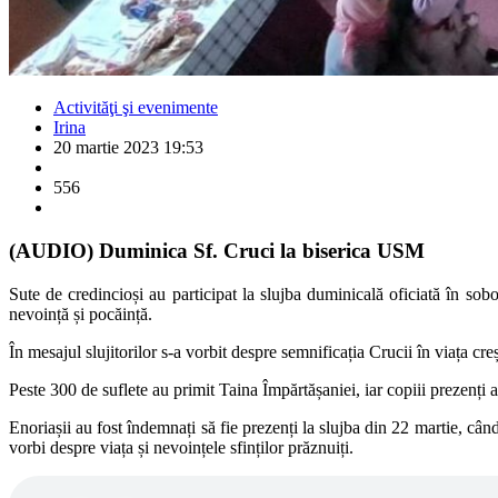
Activităţi şi evenimente
Irina
20 martie 2023 19:53
556
(AUDIO) Duminica Sf. Cruci la biserica USM
Sute de credincioși au participat la slujba duminicală oficiată în so
nevoință și pocăință.
În mesajul slujitorilor s-a vorbit despre semnificația Crucii în viața creș
Peste 300 de suflete au primit Taina Împărtășaniei, iar copiii prezenți au
Enoriașii au fost îndemnați să fie prezenți la slujba din 22 martie, câ
vorbi despre viața și nevoințele sfinților prăznuiți.